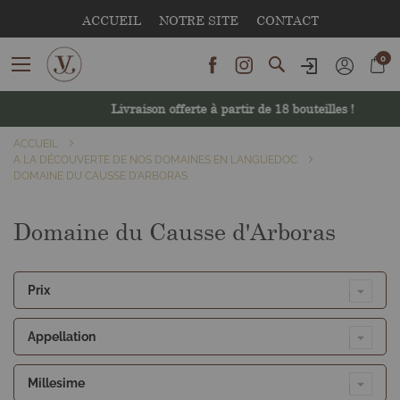
ACCUEIL
NOTRE SITE
CONTACT
Rechercher
0
Livraison offerte à partir de 18 bouteilles !
ACCUEIL
A LA DÉCOUVERTE DE NOS DOMAINES EN LANGUEDOC
DOMAINE DU CAUSSE D'ARBORAS
Domaine du Causse d'Arboras
Prix
Appellation
Millesime