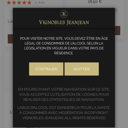
Évaluation:
16,50 €
2
Avis
D'ARBORAS
90%
Terrasses du Larzac 2023
37,00 €
BIO ✅
Languedoc 2021 BIO ✅
AJOUTER
POUR VISITER NOTRE SITE, VOUS DEVEZ ÊTRE EN ÂGE
AJOUTER
LÉGAL DE CONSOMMER DE L’ALCOOL SELON LA
LÉGISLATION EN VIGUEUR DANS VOTRE PAYS DE
RÉSIDENCE.
CONTINUER
QUITTER
EN POURSUIVANT VOTRE NAVIGATION SUR CE SITE,
VOUS ACCEPTEZ L’UTILISATION DE COOKIES POUR
RÉALISER DES STATISTIQUES DE NAVIGATION.
L’ABUS D’ALCOOL EST DANGEREUX POUR LA SANTÉ,
L'AUTOCHTONE BLANC -
À CONSOMMER AVEC MODÉRATION. ©COPYRIGHT
SANS SULFITES
VIGNOBLES JEANJEAN. ALL RIGHTS RESERVED
14,50 €