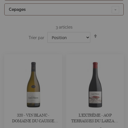
Cepages
3
articles
Par
Trier par
ordre
décroissant
320 - VIN BLANC -
L'EXTRÊME - AOP
DOMAINE DU CAUSSE
TERRASSES DU LARZAC -
D'ARBORAS
DOMAINE DU CAUSSE